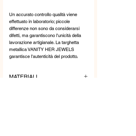
Un accurato controllo qualità viene
effettuato in laboratorio; piccole
differenze non sono da considerarsi
difetti, ma garantiscono l'unicità della
lavorazione artigianale. La targhetta
metallica VANITY HER JEWELS
garantisce l'autenticità del prodotto.
MATERIALI
Cristalli e cristalli Swarovski
MISURE
Lunghezza: 6,5 cm
Larghezza: 3 cm
Peso: 8 g