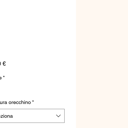
Prezzo
0 €
e
*
ura orecchino
*
eziona