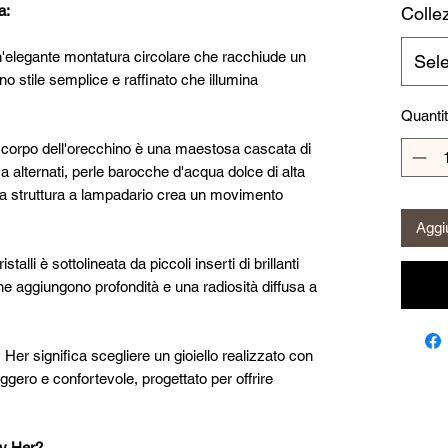
a:
Collez
n'elegante montatura circolare che racchiude un
Sel
uno stile semplice e raffinato che illumina
Quanti
l corpo dell'orecchino è una maestosa cascata di
ma alternati, perle barocche d'acqua dolce di alta
o. La struttura a lampadario crea un movimento
Aggiu
istalli è sottolineata da piccoli inserti di brillanti
che aggiungono profondità e una radiosità diffusa a
 Her significa scegliere un gioiello realizzato con
eggero e confortevole, progettato per offrire
ty Her?