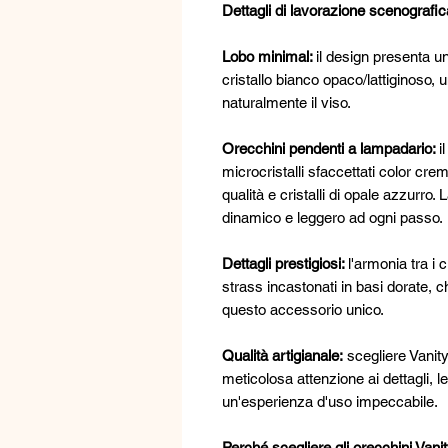
Dettagli di lavorazione scenografic
Lobo minimal:
il design presenta u
cristallo bianco opaco/lattiginoso, 
naturalmente il viso.
Orecchini pendenti a lampadario:
i
microcristalli sfaccettati color cre
qualità e cristalli di opale azzurr
dinamico e leggero ad ogni passo.
Dettagli prestigiosi:
l'armonia tra i cr
strass incastonati in basi dorate, 
questo accessorio unico.
Qualità artigianale:
scegliere Vanity
meticolosa attenzione ai dettagli, l
un'esperienza d'uso impeccabile.
Perché scegliere gli orecchini Vani