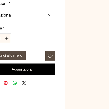
ioni
*
eziona
tà
*
ngi al carrello
Acquista ora