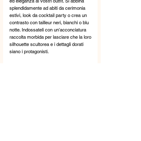
ed eleganza ai vostri outfit. Si abbina
splendidamente ad abiti da cerimonia
estivi, look da cocktail party o crea un
contrasto con tailleur neri, bianchi o blu
notte. Indossateli con un'acconciatura
raccolta morbida per lasciare che la loro
silhouette scultorea e i dettagli dorati
siano i protagonisti.
Chiusura con spilla e farfalla.
Bijoux
ipoallergenico, senza nichel.
Questi gioielli sono realizzati con
materiali di alta qualità: perle d'acqua
dolce, pietre semipreziose, metallo,
cristalli e cristalli Swarovski.
Un accurato controllo qualità viene
effettuato in laboratorio; piccole
differenze non sono da considerarsi