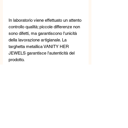
In laboratorio viene effettuato un attento
controllo qualità; piccole differenze non
sono difetti, ma garantiscono l'unicità
della lavorazione artigianale. La
targhetta metallica VANITY HER
JEWELS garantisce l'autenticità del
prodotto.
MISURE
Lunghezza: 6,5 cm
Larghezza: 3 cm
Peso: 8 g