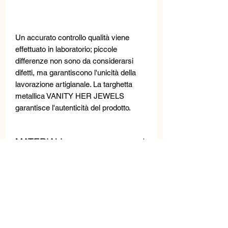
Un accurato controllo qualità viene
effettuato in laboratorio; piccole
differenze non sono da considerarsi
difetti, ma garantiscono l'unicità della
lavorazione artigianale. La targhetta
metallica VANITY HER JEWELS
garantisce l'autenticità del prodotto.
MATERIALI
Cristalli e cristalli Swarovski
MISURE
Lunghezza: 6,5 cm
Larghezza: 3 cm
Peso: 8 g