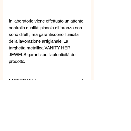
In laboratorio viene effettuato un attento
controllo qualità; piccole differenze non
sono difetti, ma garantiscono l'unicità
della lavorazione artigianale. La
targhetta metallica VANITY HER
JEWELS garantisce l'autenticità del
prodotto.
MATERIALI
MISURE
Cristalli Swarovski, perline e cristalli.
Lunghezza: 7 cm
Larghezza: 4,5 cm
Peso: 15 gr/pz