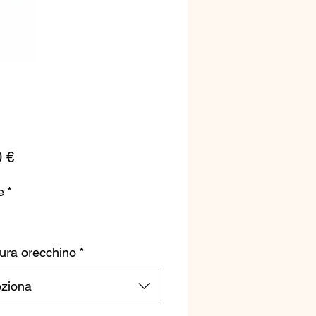
Prezzo
0 €
e
*
ura orecchino
*
eziona