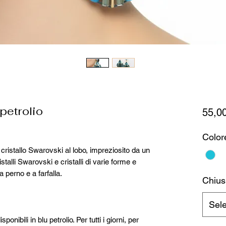
petrolio
55,0
Color
istallo Swarovski al lobo, impreziosito da un
talli Swarovski e cristalli di varie forme e
 perno e a farfalla.
Chius
Sel
nibili in blu petrolio. Per tutti i giorni, per