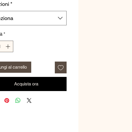
ioni
*
eziona
tà
*
ngi al carrello
Acquista ora