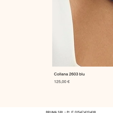
Collana 2603 blu
Prezzo
125,00 €
BRUMA SRL - PI: IT 01547420438