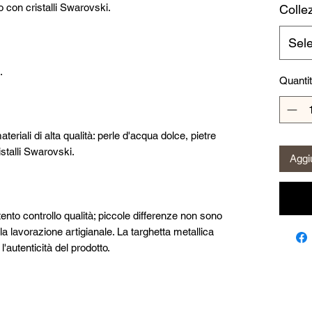
 con cristalli Swarovski.
Collez
Sel
.
Quanti
ateriali di alta qualità: perle d'acqua dolce, pietre
istalli Swarovski.
Aggiu
ttento controllo qualità; piccole differenze non sono
lla lavorazione artigianale. La targhetta metallica
utenticità del prodotto.