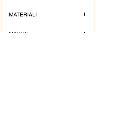
MATERIALI
Pietre, metalli e cristalli.
MISURE
Lunghezza: 80 cm
Peso: 140 gr
Prodotti
correlati