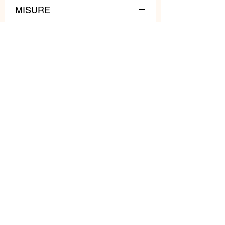
MISURE
Lunghezza: 60 cm
Peso: 140 gr
Prodotti
correlati