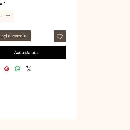
tà
*
ngi al carrello
Acquista ora