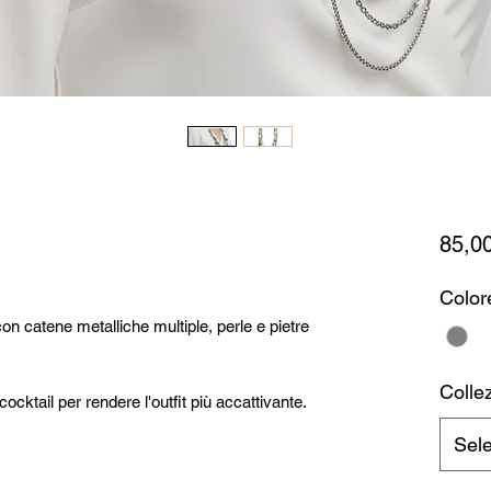
85,0
Color
on catene metalliche multiple, perle e pietre
Collez
cktail per rendere l'outfit più accattivante.
Sel