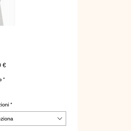
Prezzo
0 €
e
*
ioni
*
eziona