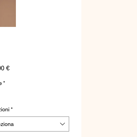
Prezzo
00 €
e
*
ioni
*
eziona