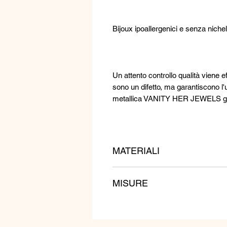
Bijoux ipoallergenici e senza nichel
Un attento controllo qualità viene ef
sono un difetto, ma garantiscono l'u
metallica VANITY HER JEWELS garan
MATERIALI
Cristalli, perle di fiume e cristalli 
MISURE
Lunghezza: 50 cm
Peso: 140 gr