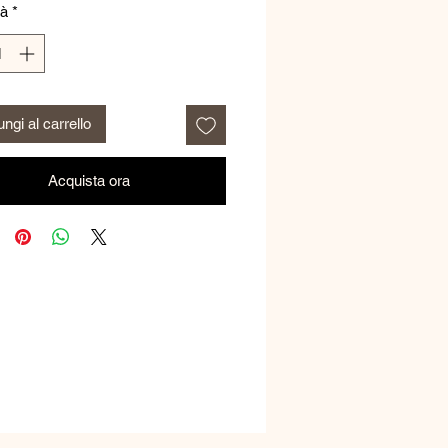
tà
*
ngi al carrello
Acquista ora