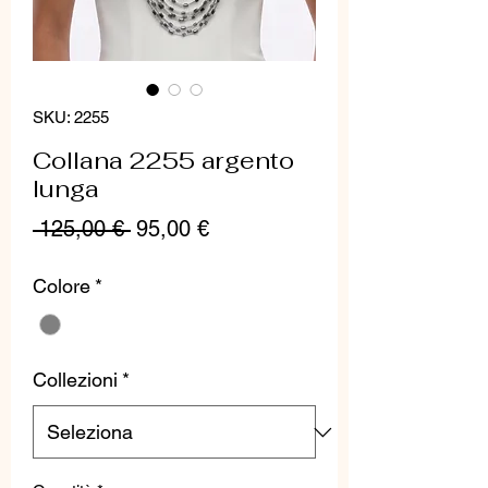
SKU: 2255
Collana 2255 argento
lunga
Prezzo
Prezzo
 125,00 € 
95,00 €
regolare
scontato
Colore
*
Collezioni
*