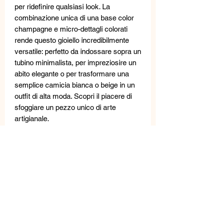
per ridefinire qualsiasi look. La
combinazione unica di una base color
champagne e micro-dettagli colorati
rende questo gioiello incredibilmente
versatile: perfetto da indossare sopra un
tubino minimalista, per impreziosire un
abito elegante o per trasformare una
semplice camicia bianca o beige in un
outfit di alta moda. Scopri il piacere di
sfoggiare un pezzo unico di arte
artigianale.
Chiusura magnetica.
Ipoallergenico,
senza nichel.
Questi gioielli sono realizzati con
materiali di alta qualità: perle d'acqua
dolce, pietre semipreziose, metallo,
cristalli e cristalli Swarovski.