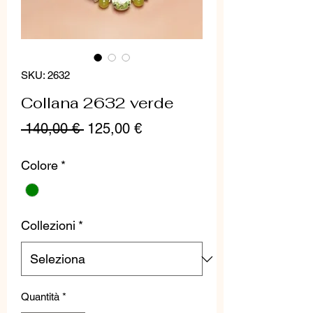
SKU: 2632
Collana 2632 verde
Prezzo
Prezzo
 140,00 € 
125,00 €
regolare
scontato
Colore
*
Collezioni
*
Quantità
*