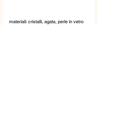
materiali: cristalli, agata, perle in vetro
chiusura: color argento, ipoallergenico,
inalterabile
MISURE
Lunghezza:
Lunghezza del ciondolo:
Larghezza del ciondolo:
Peso:
Prodotti