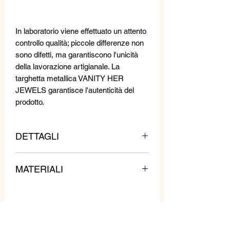
In laboratorio viene effettuato un attento
controllo qualità; piccole differenze non
sono difetti, ma garantiscono l'unicità
della lavorazione artigianale. La
targhetta metallica VANITY HER
JEWELS garantisce l'autenticità del
prodotto.
DETTAGLI
Questo anello è ricamato da mani
MATERIALI
esperte con cristalli.
Lunghezza: 3 cm
Metallo, perline e cristalli.
Larghezza: 3,5 cm
Peso: 10 gr