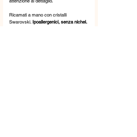
attenzione al dettaglio.
Ricamati a mano con cristalli
Swarovski.
Ipoallergenici, senza nichel.
Questi gioielli sono realizzati con
materiali di alta qualità: perle d'acqua
dolce, pietre semipreziose, metallo,
cristalli e cristalli Swarovski.
Un meticoloso controllo qualità viene
effettuato in laboratorio; Piccole
differenze non sono considerate difetti,
bensì garanzia dell'unicità della
lavorazione artigianale.
La targhetta
metallica VANITY HER JEWELS
garantisce l'autenticità del prodotto.
MISURE