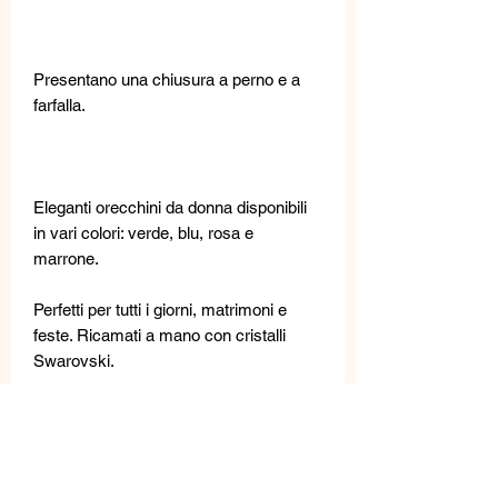
Presentano una chiusura a perno e a
farfalla.
Eleganti orecchini da donna disponibili
in vari colori: verde, blu, rosa e
marrone.
Perfetti per tutti i giorni, matrimoni e
feste. Ricamati a mano con cristalli
Swarovski.
Gioielli ipoallergenici e senza nichel.
Questi gioielli sono realizzati con
materiali di alta qualità: perle d'acqua