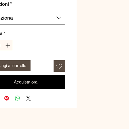
ioni
*
eziona
tà
*
ngi al carrello
Acquista ora