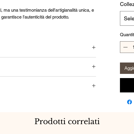
Collez
i, ma una testimonianza dell'artigianalità unica, e
arantisce l'autenticità del prodotto.
Sel
Quanti
istalli e cristalli Swarovski in diverse tonalità di
Aggiu
i
Prodotti correlati