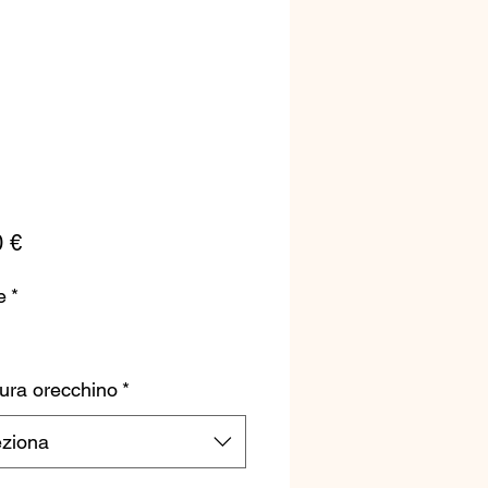
Prezzo
0 €
e
*
ura orecchino
*
eziona