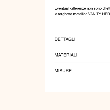
Eventuali differenze non sono difett
la targhetta metallica VANITY HER g
DETTAGLI
Questi orecchini sono ricamati con cr
MATERIALI
colore.
Metallo, Cristalli Swarovski, Cristall
MISURE
Lunghezza: 6 cm
Larghezza: 3,5 cm
Peso: 10 g