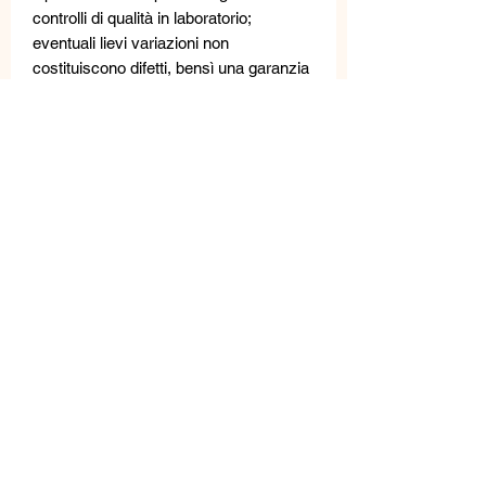
controlli di qualità in laboratorio;
eventuali lievi variazioni non
costituiscono difetti, bensì una garanzia
dell'unicità e della natura artigianale del
gioiello.
MATERIALI
Cristalli Swarovski, cristalli.
MISURE
PESO: 9 g/pz
LUNGHEZZA: 2 cm
LARGHEZZA: 5 cm
Prodotti