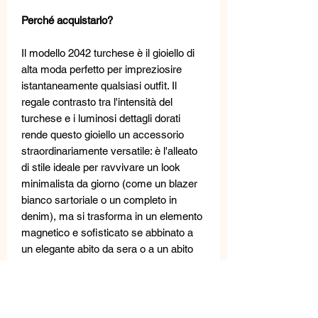
Perché acquistarlo?
Il modello 2042 turchese è il gioiello di
alta moda perfetto per impreziosire
istantaneamente qualsiasi outfit. Il
regale contrasto tra l'intensità del
turchese e i luminosi dettagli dorati
rende questo gioiello un accessorio
straordinariamente versatile: è l'alleato
di stile ideale per ravvivare un look
minimalista da giorno (come un blazer
bianco sartoriale o un completo in
denim), ma si trasforma in un elemento
magnetico e sofisticato se abbinato a
un elegante abito da sera o a un abito
formale. Scegli un capolavoro di design
che celebri la tua eleganza.
Sono dotati di chiusura a farfalla.
Gioielli