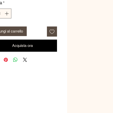
tà
*
ngi al carrello
Acquista ora