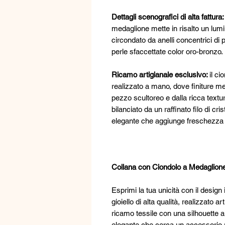
Dettagli scenografici di alta fattura
medaglione mette in risalto un lum
circondato da anelli concentrici di 
perle sfaccettate color oro-bronzo.
Ricamo artigianale esclusivo:
il ci
realizzato a mano, dove finiture me
pezzo scultoreo e dalla ricca textu
bilanciato da un raffinato filo di cri
elegante che aggiunge freschezza e
Collana con Ciondolo a Medaglion
Esprimi la tua unicità con il design
gioiello di alta qualità, realizzato
ricamo tessile con una silhouette 
elegante che cerca un accessorio r