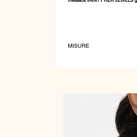
metallica VANITY HER JEWELS garan
MISURE
lunghezza: 160 cm
peso: 140 gr