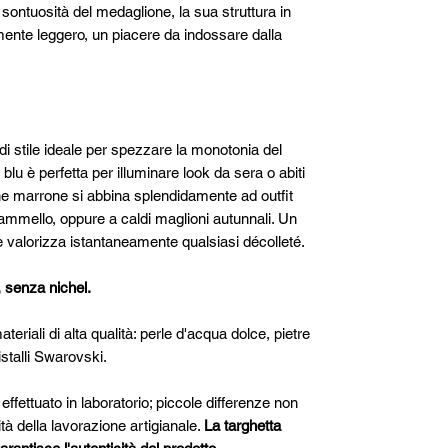
sontuosità del medaglione, la sua struttura in
lmente leggero, un piacere da indossare dalla
di stile ideale per spezzare la monotonia del
lu è perfetta per illuminare look da sera o abiti
one marrone si abbina splendidamente ad outfit
 cammello, oppure a caldi maglioni autunnali. Un
e valorizza istantaneamente qualsiasi décolleté.
, senza nichel.
ateriali di alta qualità: perle d'acqua dolce, pietre
istalli Swarovski.
effettuato in laboratorio; piccole differenze non
ità della lavorazione artigianale.
La targhetta