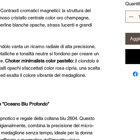
Quanti
:
Contrasti cromatici magnetici: la struttura del
inoso cristallo centrale color oro champagne,
perline bianche opache, strass lucenti e grandi
Aggiu
ondolo vanta un ricamo radiale di alta precisione,
talliche e tonalità neutre si fondono per creare un
re.
Choker minimalista color pastello:
il ciondolo è
stalli opachi sfaccettati color rosa cipria, una scelta
d esalta il colore vibrante del medaglione.
e "Oceano Blu Profondo"
 ipnotico e regale della collana blu 2604. Questo
 artigianalmente, combina la precisione del micro-
a medaglione senza tempo, ideale per la donna
affinato e magnetico dall'impatto visivo