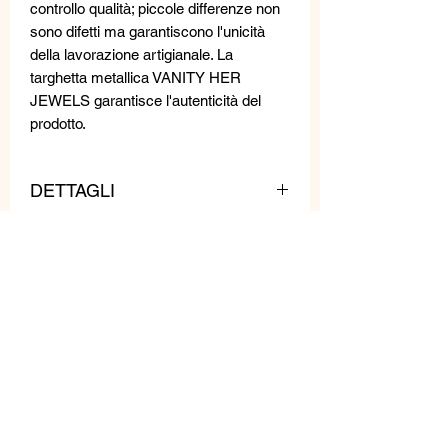
controllo qualità; piccole differenze non
sono difetti ma garantiscono l'unicità
della lavorazione artigianale. La
targhetta metallica VANITY HER
JEWELS garantisce l'autenticità del
prodotto.
DETTAGLI
Questa collana è ricamato su ecopelle
MISURE
da mani esperte con cristalli e cristalli
Swarovski.
PESO: 200 gr
LUNGHEZZA: 100 cm
LRGHEZZA: 9 cm
Prodotti