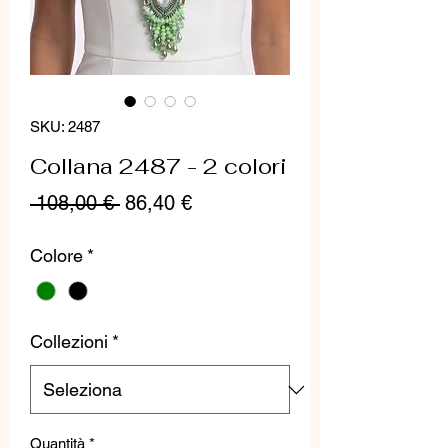
SKU: 2487
Collana 2487 - 2 colori
Prezzo
Prezzo
 108,00 € 
86,40 €
regolare
scontato
Colore
*
Collezioni
*
Quantità
*