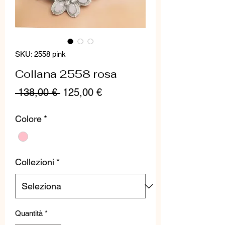
SKU: 2558 pink
Collana 2558 rosa
Prezzo
Prezzo
 138,00 € 
125,00 €
regolare
scontato
Colore
*
Collezioni
*
Quantità
*