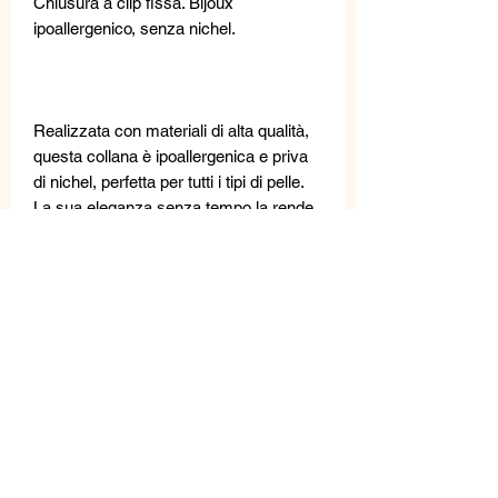
Chiusura a clip fissa. Bijoux
ipoallergenico, senza nichel.
Realizzata con materiali di alta qualità,
questa collana è ipoallergenica e priva
di nichel, perfetta per tutti i tipi di pelle.
La sua eleganza senza tempo la rende
un accessorio versatile, ideale per tutti i
giorni, matrimoni e feste. Disponibile nei
colori rosa e turchese, questa collana è
l'emblema di raffinatezza e stile per la
donna moderna.
Questi gioielli sono realizzati con
materiali di alta qualità: perle d'acqua
dolce, pietre semipreziose, metallo,